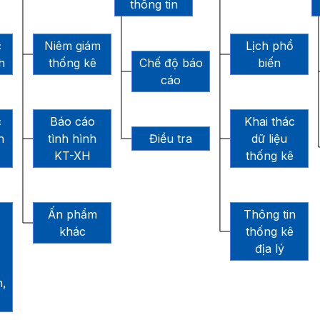
thông tin
c
Niêm giám
Lịch phổ
h
thống kê
Chế độ báo
biến
cáo
c
Báo cáo
Khai thác
h
tình hình
Điều tra
dữ liệu
KT-XH
thống kê
Ấn phẩm
Thông tin
khác
thống kê
địa lý
n,