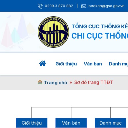
0209.3 870 882
|
backan@gso.gov.vn
TỔNG CỤC THỐNG K
CHI CỤC THỐN
Giới thiệu
Văn bản
Danh m
Sơ đồ trang TTĐT
Trang chủ
Giới thiệu
Văn bản
Danh mục