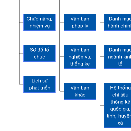
Chức năng,
Văn bản
Danh mụ
nhiệm vụ
pháp lý
hành chín
Sơ đồ tổ
Văn bản
Danh mụ
chức
nghiệp vụ,
ngành kin
thống kê
tế
Lịch sử
phát triển
Văn bản
Hệ thống
khác
chỉ tiêu
thống kê
quốc gia,
tỉnh, huyệ
xã