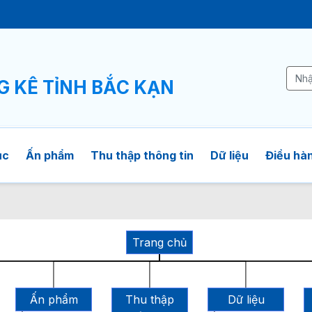
Ê
G KÊ TỈNH BẮC KẠN
ục
Ấn phẩm
Thu thập thông tin
Dữ liệu
Điều hàn
Trang chủ
Ấn phẩm
Thu thập
Dữ liệu