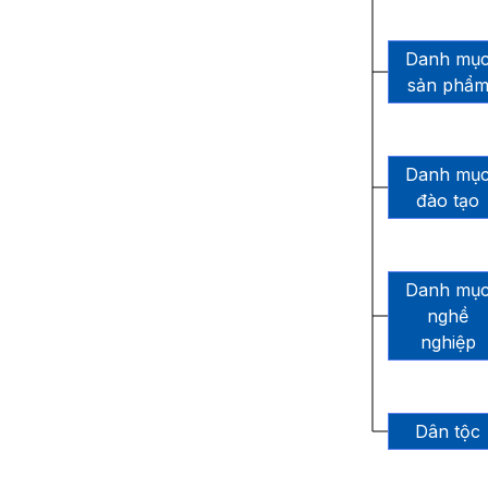
Danh mụ
sản phẩ
Danh mụ
đào tạo
Danh mụ
nghề
nghiệp
Dân tộc