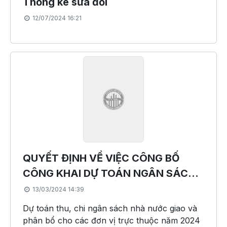
Thống kê sửa đổi
12/07/2024 16:21
QUYẾT ĐỊNH VỀ VIỆC CÔNG BỐ
CÔNG KHAI DỰ TOÁN NGÂN SÁCH
NĂM 2024 CỦA TỔNG CỤC THỐNG
13/03/2024 14:39
KÊ
Dự toán thu, chi ngân sách nhà nước giao và
phân bổ cho các đơn vị trực thuộc năm 2024