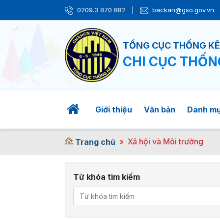
0209.3 870 882
|
backan@gso.gov.vn
TỔNG CỤC THỐNG K
CHI CỤC THỐN
Giới thiệu
Văn bản
Danh m
Xã hội và Môi trường
Trang chủ
Từ khóa tìm kiếm