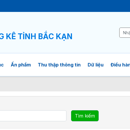
Ê
G KÊ TỈNH BẮC KẠN
ục
Ấn phẩm
Thu thập thông tin
Dữ liệu
Điều hàn
Tìm kiếm