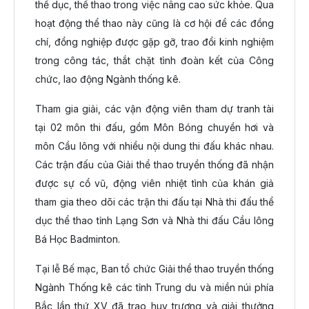
thể dục, thể thao trong việc nâng cao sức khỏe. Qua
hoạt động thể thao này cũng là cơ hội để các đồng
chí, đồng nghiệp được gặp gỡ, trao đổi kinh nghiệm
trong công tác, thắt chặt tình đoàn kết của Công
chức, lao động Ngành thống kê.
Tham gia giải, các vận động viên tham dự tranh tài
tại 02 môn thi đấu, gồm Môn Bóng chuyền hơi và
môn Cầu lông với nhiều nội dung thi đấu khác nhau.
Các trận đấu của Giải thể thao truyền thống đã nhận
được sự cổ vũ, động viên nhiệt tình của khán giả
tham gia theo dõi các trận thi đấu tại Nhà thi đấu thể
dục thể thao tỉnh Lạng Sơn và Nhà thi đấu Cầu lông
Bá Học Badminton.
Tại lễ Bế mạc, Ban tổ chức Giải thể thao truyền thống
Ngành Thống kê các tỉnh Trung du và miền núi phía
Bắc lần thứ XV đã trao huy trương và giải thưởng