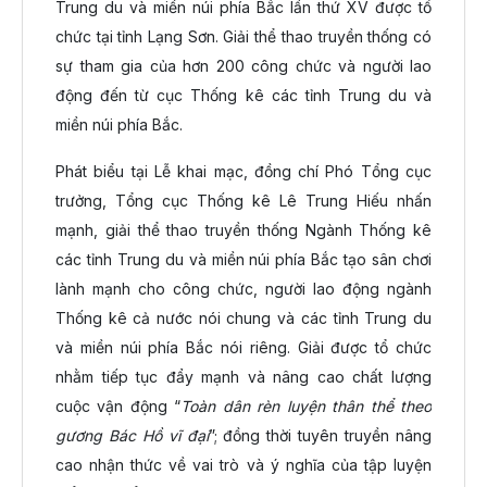
Trung du và miền núi phía Bắc lần thứ XV được tổ
chức tại tỉnh Lạng Sơn. Giải thể thao truyền thống có
sự tham gia của hơn 200 công chức và người lao
động đến từ cục Thống kê các tỉnh Trung du và
miền núi phía Bắc.
Phát biểu tại Lễ khai mạc, đồng chí Phó Tổng cục
trưởng, Tổng cục Thống kê Lê Trung Hiếu nhấn
mạnh, giải thể thao truyền thống Ngành Thống kê
các tỉnh Trung du và miền núi phía Bắc tạo sân chơi
lành mạnh cho công chức, người lao động ngành
Thống kê cả nước nói chung và các tỉnh Trung du
và miền núi phía Bắc nói riêng. Giải được tổ chức
nhằm tiếp tục đẩy mạnh và nâng cao chất lượng
cuộc vận động “
Toàn dân rèn luyện thân thể theo
gương Bác Hồ vĩ đại
”; đồng thời tuyên truyền nâng
cao nhận thức về vai trò và ý nghĩa của tập luyện