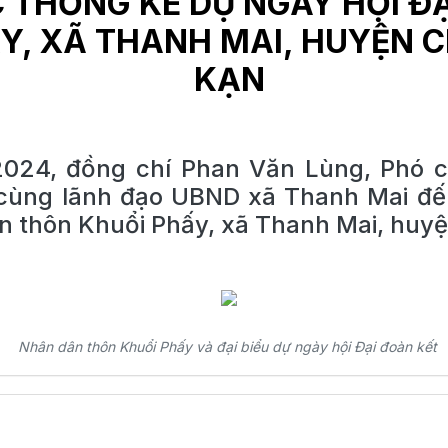
 THỐNG KÊ DỰ NGÀY HỘI ĐẠ
Y, XÃ THANH MAI, HUYỆN C
KẠN
2024, đồng chí Phan Văn Lùng, Phó c
cùng lãnh đạo UBND xã Thanh Mai đến
ân thôn Khuổi Phấy, xã Thanh Mai, huy
Nhân dân thôn Khuổi Phấy và đại biểu dự ngày hội Đại đoàn kết