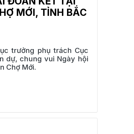
I ĐOÀN KẾT TẠI
HỢ MỚI, TỈNH BẮC
ục trưởng phụ trách Cục
 dự, chung vui Ngày hội
ện Chợ Mới.