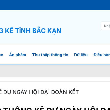
Ê
G KÊ TỈNH BẮC KẠN
ục
Ấn phẩm
Thu thập thông tin
Dữ liệu
Điều hàn
 DỰ NGÀY HỘI ĐẠI ĐOÀN KẾT