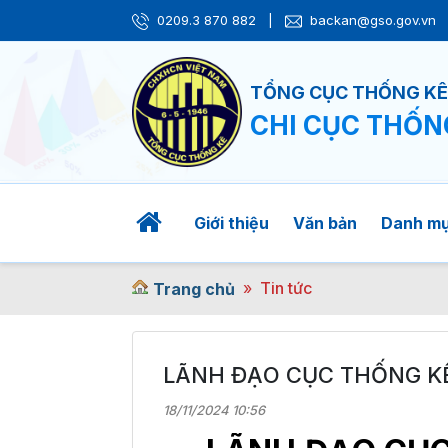
0209.3 870 882
|
backan@gso.gov.vn
TỔNG CỤC THỐNG K
CHI CỤC THỐN
Giới thiệu
Văn bản
Danh m
Tin tức
Trang chủ
LÃNH ĐẠO CỤC THỐNG KÊ
18/11/2024 10:56