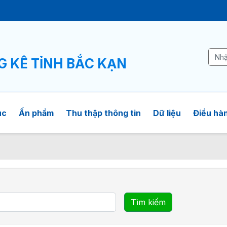
Ê
G KÊ TỈNH BẮC KẠN
ục
Ấn phẩm
Thu thập thông tin
Dữ liệu
Điều hàn
Tìm kiếm