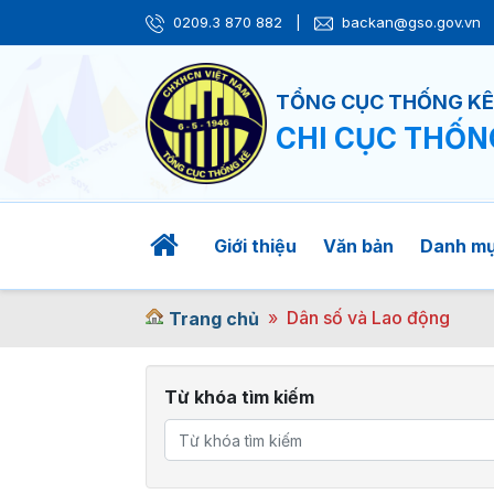
0209.3 870 882
|
backan@gso.gov.vn
TỔNG CỤC THỐNG K
CHI CỤC THỐN
Giới thiệu
Văn bản
Danh m
Dân số và Lao động
Trang chủ
Từ khóa tìm kiếm